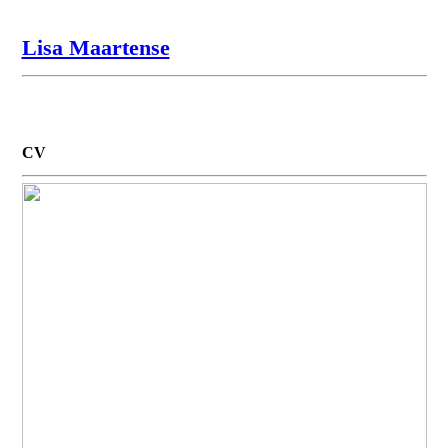
︎
Lisa Maartense
CV