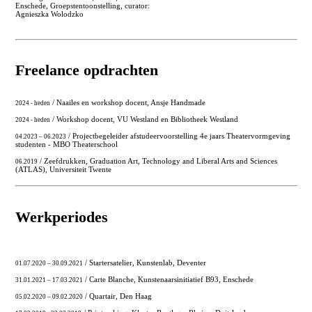
Enschede, Groepstentoonstelling, curator:
Agnieszka Wolodzko
Freelance opdrachten
/ Naailes en workshop docent, Ansje Handmade
2024 - heden
/ Workshop docent, VU Westland en Bibliotheek Westland
2024 - heden
/ Projectbegeleider afstudeervoorstelling 4e jaars Theatervormgeving
04.2023 – 06.2023
studenten - MBO Theaterschool
/ Zeefdrukken, Graduation Art, Technology and Liberal Arts and Sciences
06.2019
(ATLAS), Universiteit Twente
Werkperiodes
/ Startersatelier, Kunstenlab, Deventer
01.07.2020 – 30.09.2021
/ Carte Blanche, Kunstenaarsinitiatief B93, Enschede
31.01.2021 – 17.03.2021
/ Quartair, Den Haag
05.02.2020 – 09.02.2020