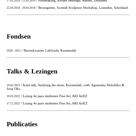
/ Printmaking, Kloster Bentlage, Rheine, Duitsland
17.03.2019 - 22.03.2019
/ Bronsgieten, Scottish Sculpture Workshop, Lumsden, Schotland
22.04.2018 - 29.04.2018
Fondsen
/ Havenkwartier Labfonds, Kunstenlab
2020 - 2021
Talks & Lezingen
/ Artist talk, Studying the stone, Kunstenlab, with: Agnieszka Wolodzko &
19.02.2022
Joop Okx
/ Lezing 4e jaars studenten Fine Art, AKI ArtEZ
10.03.2022
/ Lezing 4e jaars studenten Fine Art, AKI ArtEZ
17.11.2022
Publicaties