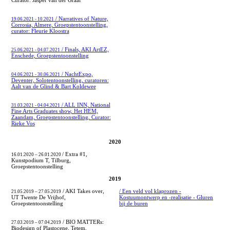
Curator: Jasper van der Graaf
/ Narratives of Nature,
19.06.2021 - 10.2021
Corrosia, Almere, Groepstentoonstelling,
curator: Fleurie Kloostra
/ Finals, AKI ArtEZ,
25.06.2021 - 04.07.2021
Enschede, Groepstentoonstelling
/ NachtExpo,
04.06.2021 - 30.06.2021
Deventer, Solotentoonstelling, curatoren:
Aalt van de Glind & Bart Koldewee
/ ALL INN, National
31.03.2021 - 04.04.2021
Fine Arts Graduates show, Het HEM,
Zaandam, Groepstentoonstelling, Curator:
Rieke Vos
2020
/ Extra #1,
16.01.2020 – 26.01.2020
Kunstpodium T, Tilburg,
Groepstentoonstelling
2019
/ AKI Takes over,
/ Een veld vol klaprozen -
21.05.2019 – 27.05.2019
UT Twente De Vrijhof,
Kostuumontwerp en -realisatie - Gluren
Groepstentoonstelling
bij de buren
/ BIO MATTERs:
27.03.2019 – 07.04.2019
Biodesign of Plastocene, Tetem,