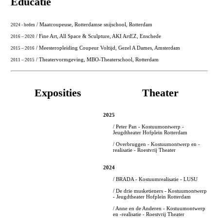
Educatie
/ Maatcoupeuse, Rotterdamse snijschool, Rotterdam
2024 - heden
/ Fine Art, All Space & Sculpture, AKI ArtEZ, Enschede
2016 – 2020
/ Meesteropleiding Coupeur Voltijd, Gezel A Dames, Amsterdam
2015 – 2016
/ Theatervormgeving, MBO-Theaterschool, Rotterdam
2011 – 2015
Exposities
Theater
2025
/ Peter Pan - Kostuumontwerp -
Jeugdtheater Hofplein Rotterdam
/ Overbruggen - Kostuumontwerp en -
realisatie - Roestvrij Theater
2024
/ BRADA - Kostuumrealisatie - LUSU
/ De drie musketieners - Kostuumontwerp
- Jeugdtheater Hofplein Rotterdam
/ Anne en de Anderen - Kostuumontwerp
en -realisatie - Roestvrij Theater