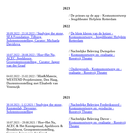
2023
/ De prinses op de app - Kostuumontwerp
- Jeugdtheater Hofplein Rotterdam
2022
/ Studying the stone,
/
De blote kleren van de keizer -
30.09.2022 - 23.10.2022
SEA Foundation, Tilburg,
Kostuumontwerp - Jeugdtheater Hofplein
Solotentoonstelling, Curator: Michaela
Rotterdam
Davidova.
/ Nachtelijke Beleving Dwingeloo
/ Hoe=Het Nu,
-
Kostuumontwerp en -realisatie -
10.07.2022 - 28.08.2022
ACEC, Apeldoorn,
Roestvrij Theater
Groepstentoonstelling, Curator: Jasper
van der Graaf
/ Ondergronds - Kostuumontwerp en -
realisatie - Roestvrij Theater
/ Mist&Materie,
04.02.2022 - 25.02.2022
WESTEND Projektruimte, Den Haag,
Duotentoonstelling met Elisabeth van
Vreeswijk
2021
/ Studying the stone,
/ Nachtelijke Beleving Frederiksoord -
30.10.2021 - 5.12.2021
Kunstenlab, Deventer,
Kostuumontwerp en -productie -
Solotentoonstelling
Roestvrij Theater
/ Nachtelijke Beleving Diever -
/ Hoe=Het Nu,
Kostuumontwerp en -realisatie - Roestvrij
10.07.2021 – 29.08.2021
ACEC & Het Kunstgemaal, Apeldoorn &
Theater
Bronkhorst, Groepstentoonstelling,